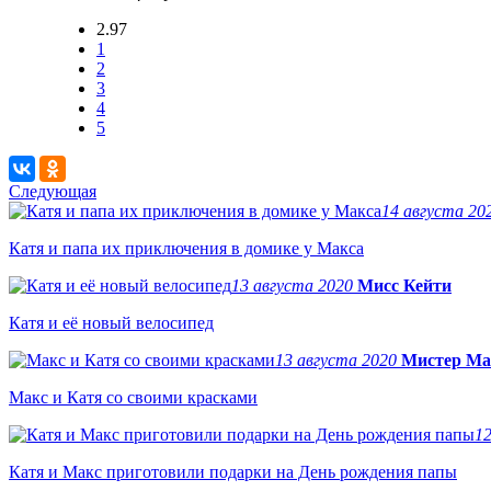
2.97
1
2
3
4
5
Следующая
14 августа 20
Катя и папа их приключения в домике у Макса
13 августа 2020
Мисс Кейти
Катя и её новый велосипед
13 августа 2020
Мистер Ма
Макс и Катя со своими красками
1
Катя и Макс приготовили подарки на День рождения папы