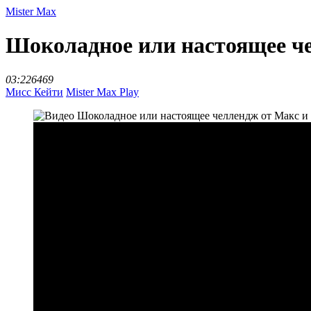
Mister Max
Шоколадное или настоящее че
03:22
6469
Мисс Кейти
Mister Max Play