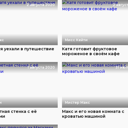
2 августа 2020
2 авгус
кс
Мисс Кейти
тя уехали в путешествие
Катя готовит фруктовое
мороженое в своём кафе
1 августа 2020
31 ию
и
Мистер Макс
тная стенка с её
Макс и его новая комната с
ми
кроватью машиной