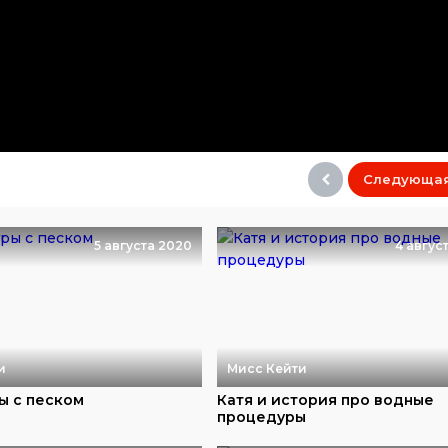
Следующа
5 августа 2020
4 авгус
и
Мисс Кейти
ы с песком
Катя и история про водные
процедуры