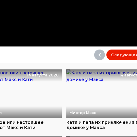
Следующа
14 августа 2020
14 авгус
и
Мистер Макс
ое или настоящее
Катя и папа их приключения 
от Макс и Кати
домике у Макса