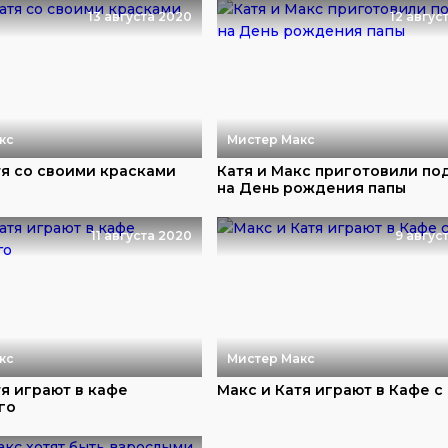
13 августа 2020
12 авгус
кс
Мистер Макс
тя со своими красками
Катя и Макс приготовили по
на День рождения папы
11 августа 2020
9 авгус
кс
Мистер Макс
тя играют в кафе
Макс и Катя играют в Кафе с
го