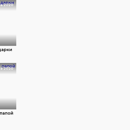
та 2020
дарки
та 2020
 папой