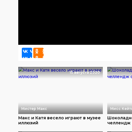
15 августа 2020
Мистер Макс
Мисс Кейт
Макс и Катя весело играют в музее
Шоколадн
иллюзий
челлендж 