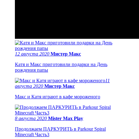
12 августа 2020
Мистер Макс
Катя и Макс приготовили подарки на День
рождения папы
11
августа 2020
Мистер Макс
Макс и Катя играют в кафе мороженого
8 августа 2020
Mister Max Play
Продолжаем ПАРКУРИТЬ в Parkour Spiral
Minecraft Часть3