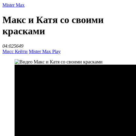
Mister Max
Макс и Катя со своими
красками
04:02
5649
Мисс Кейти
Mister Max Play