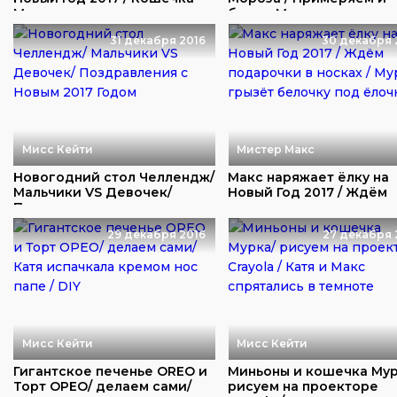
Мурочка в кост...
будим Макса
31 декабря 2016
30 декабря 
Мисс Кейти
Мистер Макс
Новогодний стол Челлендж/
Макс наряжает ёлку на
Мальчики VS Девочек/
Новый Год 2017 / Ждём
Поздравления ...
подарочки в носк...
29 декабря 2016
27 декабря 
Мисс Кейти
Мисс Кейти
Гигантское печенье OREO и
Миньоны и кошечка Мур
Торт ОРЕО/ делаем сами/
рисуем на проекторе