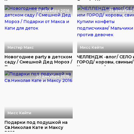
Катя испач...
Crayola / Катя ...
25 декабря 2016
24 декабря 
Мистер Макс
Мисс Кейти
Новогоднее party в детском
ЧЕЛЛЕНДЖ -влог/ СЕЛО 
саду / Смешной Дед Мороз /
ГОРОД/ коровы, свиньи/
Подарк...
Купили конфе...
20 декабря 2016
Мисс Кейти
Подарки под подушкой на
Св.Николая Кате и Максу
2016