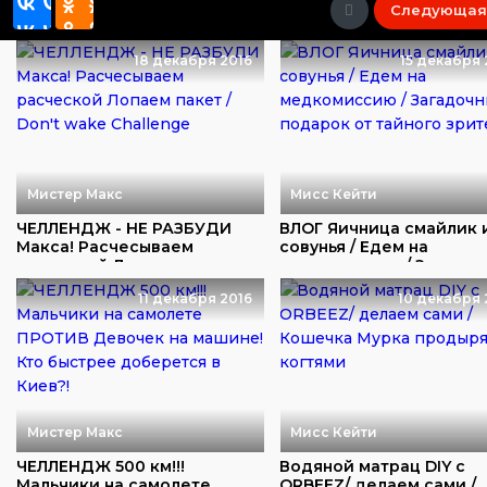
Следующая
18 декабря 2016
15 декабря 
Мистер Макс
Мисс Кейти
ЧЕЛЛЕНДЖ - НЕ РАЗБУДИ
ВЛОГ Яичница смайлик 
Макса! Расчесываем
совунья / Едем на
расческой Лопаем па...
медкомиссию / Загад...
11 декабря 2016
10 декабря 
Мистер Макс
Мисс Кейти
ЧЕЛЛЕНДЖ 500 км!!!
Водяной матрац DIY с
Мальчики на самолете
ORBEEZ/ делаем сами /