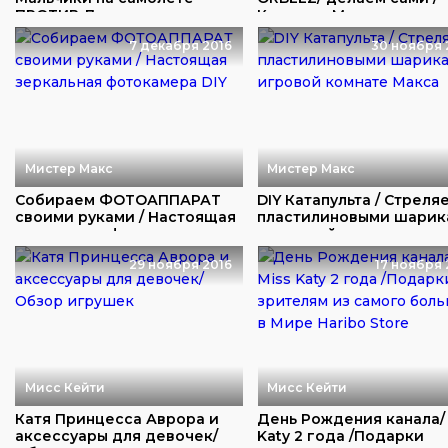
ПРОТИВ Девочек на ма...
Кошечка Мурка прод...
7 декабря 2016
30 ноября 
Мистер Макс
Мистер Макс
Собираем ФОТОАППАРАТ
DIY Катапульта / Стреля
своими руками / Настоящая
пластилиновыми шарик
зеркальная фо...
в игровой ...
29 ноября 2016
17 ноября 
Мисс Кейти
Мисс Кейти
Катя Принцесса Аврора и
День Рождения канала/ 
аксессуары для девочек/
Katy 2 года /Подарки