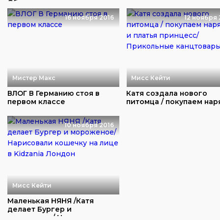
Обзор игруше...
зрителям из ...
16 ноября 2016
12 ноября 
Мистер Макс
Мисс Кейти
ВЛОГ В Германию стоя в
Катя создала нового
первом классе
питомца / покупаем на
и платья принц...
10 ноября 2016
Мисс Кейти
Маленькая НЯНЯ /Катя
делает Бургер и
мороженое/ Нарисовали к...