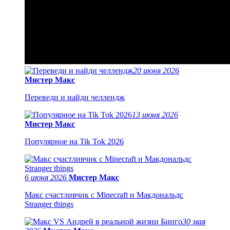
20 июня 2026
Мистер Макс
Переведи и найди челлендж
13 июня 2026
Мистер Макс
Популярное на Tik Tok 2026
6 июня 2026
Мистер Макс
Макс счастливчик с Minecraft и Макдональдс
Stranger things
30 мая