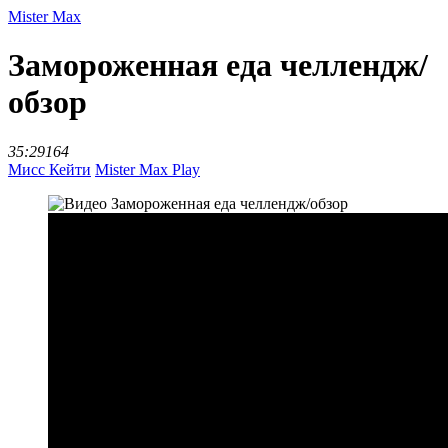
Mister Max
Замороженная еда челлендж/
обзор
35:29
164
Мисс Кейти
Mister Max Play