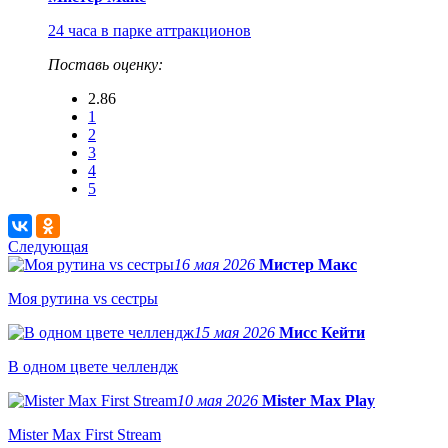
24 часа в парке аттракционов
Поставь оценку:
2.86
1
2
3
4
5
Следующая
16 мая 2026
Мистер Макс
Моя рутина vs сестры
15 мая 2026
Мисс Кейти
В одном цвете челлендж
10 мая 2026
Mister Max Play
Mister Max First Stream