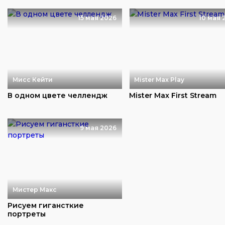
15 мая 2026
10 мая 
Мисс Кейти
Mister Max Play
В одном цвете челлендж
Mister Max First Stream
9 мая 2026
Мистер Макс
Рисуем гигансткие
портреты