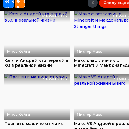
Следующая
12 июня 2026
6 июня 
Мисс Кейти
Мистер Макс
Катя и Андрей кто первый в
Макс счастливчик с
Х0 в реальной жизни
Minecraft и Макдональд
Stranger things
5 июня 2026
30 мая 
Мисс Кейти
Мистер Макс
Пранки в машине от мамы
Макс VS Андрей в реал
жизни Бинго