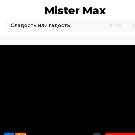
Mister Max
Сладость или гадость
430
3