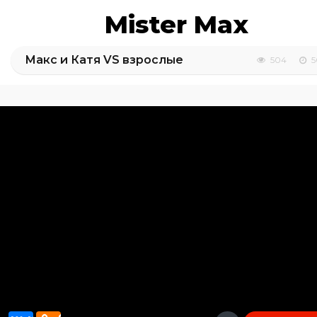
Mister Max
Макс и Катя VS взрослые
504
5