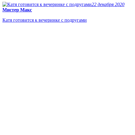
22 декабря 2020
Мистер Макс
Катя готовится к вечеринке с подругами