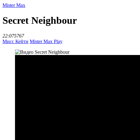
Mister Max
Secret Neighbour
22:07
5767
Мисс Кейти
Mister Max Play