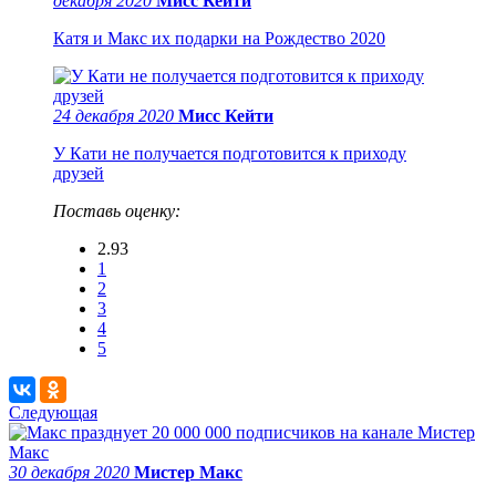
декабря 2020
Мисс Кейти
Катя и Макс их подарки на Рождество 2020
24 декабря 2020
Мисс Кейти
У Кати не получается подготовится к приходу
друзей
Поставь оценку:
2.93
1
2
3
4
5
Следующая
30 декабря 2020
Мистер Макс