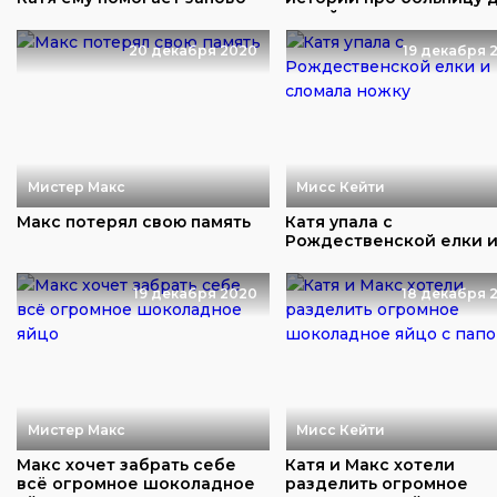
учиться
детей
20 декабря 2020
19 декабря 
Мистер Макс
Мисс Кейти
Макс потерял свою память
Катя упала с
Рождественской елки 
сломала ножку
19 декабря 2020
18 декабря 
Мистер Макс
Мисс Кейти
Макс хочет забрать себе
Катя и Макс хотели
всё огромное шоколадное
разделить огромное