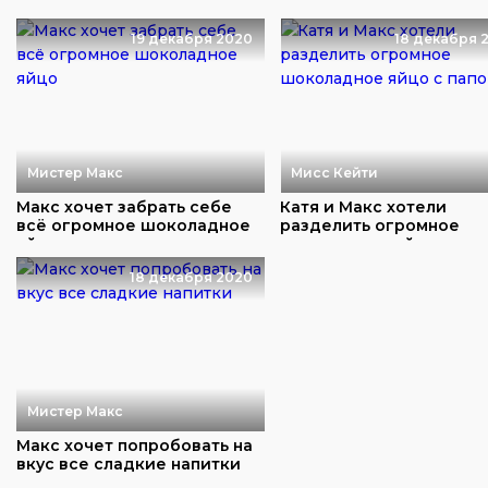
сломала ножку
19 декабря 2020
18 декабря 
Мистер Макс
Мисс Кейти
Макс хочет забрать себе
Катя и Макс хотели
всё огромное шоколадное
разделить огромное
яйцо
шоколадное яйцо с папо.
18 декабря 2020
Мистер Макс
Макс хочет попробовать на
вкус все сладкие напитки