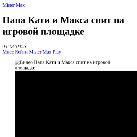
Mister Max
Папа Кати и Макса спит на
игровой площадке
03:13
10455
Мисс Кейти
Mister Max Play