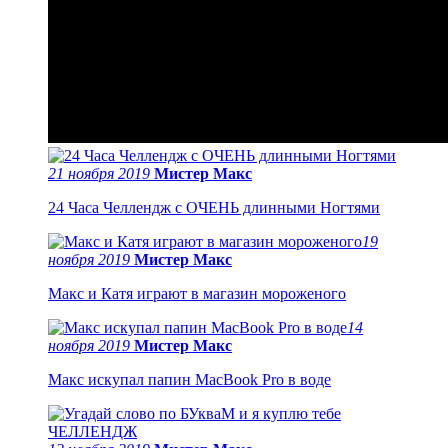
21 ноября 2019
Мистер Макс
24 Часа Челлендж с ОЧЕНЬ длинными Ногтями
19
ноября 2019
Мистер Макс
Макс и Катя играют в магазин мороженого
14
ноября 2019
Мистер Макс
Макс искупал папин MacBook Pro в воде