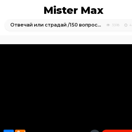
Mister Max
Отвечай или страдай /150 вопросов с Максом и Катей
3318
4