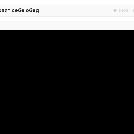
овят себе обед
3406