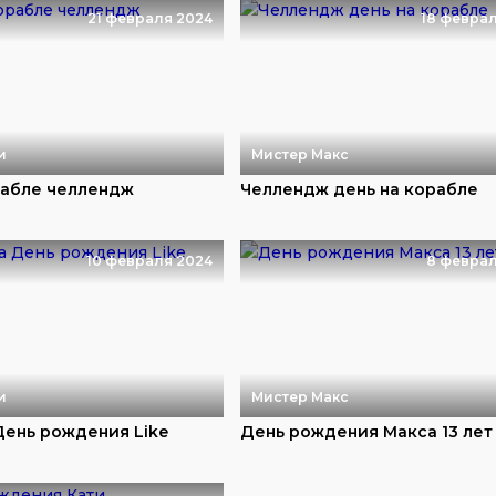
21 февраля 2024
18 февра
и
Мистер Макс
рабле челлендж
Челлендж день на корабле
10 февраля 2024
8 феврал
и
Мистер Макс
ень рождения Like
День рождения Макса 13 лет