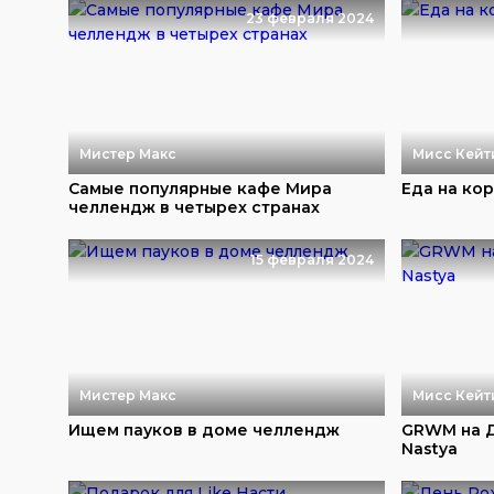
23 февраля 2024
Мистер Макс
Мисс Кейт
Самые популярные кафе Мира
Еда на ко
челлендж в четырех странах
15 февраля 2024
Мистер Макс
Мисс Кейт
Ищем пауков в доме челлендж
GRWM на Д
Nastya