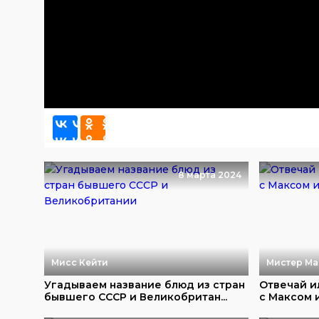
8 марта 2024
Мисс Кейти
Мистер Ма
Угадываем название блюд из стран
Отвечай и
бывшего СССР и Великобритан...
с Максом 