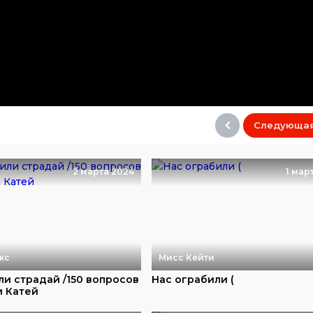
Следующа
2 марта 2024
1 мар
кс
Мисс Кейти
ли страдай /150 вопросов
Нас ограбили (
и Катей