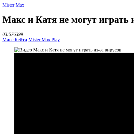
Mister Max
Макс и Катя не могут играть 
03:57
6399
Мисс Кейти
Mister Max Play