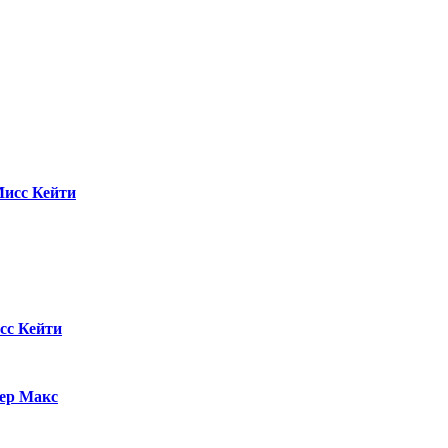
исс Кейти
сс Кейти
ер Макс