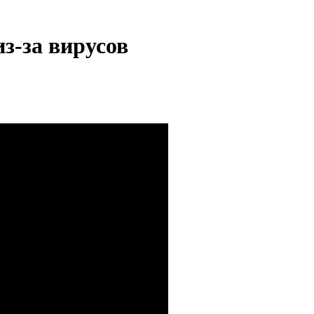
из-за вирусов