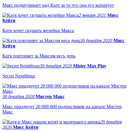
Макс подшучивает над Кате за то что она его копирует
2 января 2021
Мисс
Кейти
Катя хочет скушать желейки Макса
30 декабря 2020
Мисс
Кейти
Катя повторяет за Максом весь день
30 декабря 2020
Mister Max Play
Secret Neighbour
30 декабря 2020
Мистер Макс
Макс празднует 20 000 000 подписчиков на канале Мистер
Макс
29 декабря
2020
Мисс Кейти