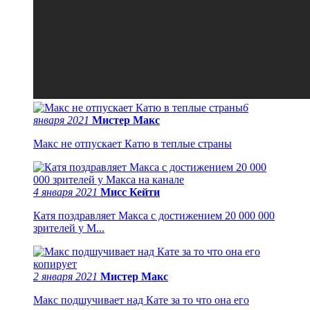
6
января 2021
Мистер Макс
Макс не отпускает Катю в теплые страны
4 января 2021
Мисс Кейти
Катя поздравляет Макса с достижением 20 000 000
зрителей у М...
2 января 2021
Мистер Макс
Макс подшучивает над Кате за то что она его