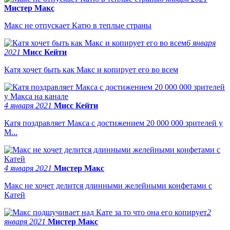
Мистер Макс
Макс не отпускает Катю в теплые страны
6 января
2021
Мисс Кейти
Катя хочет быть как Макс и копирует его во всем
4 января 2021
Мисс Кейти
Катя поздравляет Макса с достижением 20 000 000 зрителей у
М...
4 января 2021
Мистер Макс
Макс не хочет делится длинными желейными конфетами с
Катей
2
января 2021
Мистер Макс