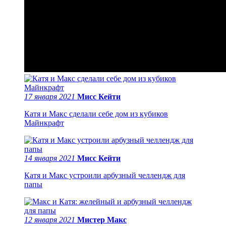
17 января 2021
Мисс Кейти
Катя и Макс сделали себе дом из кубиков
Майнкрафт
14 января 2021
Мисс Кейти
Катя и Макс устроили арбузный челлендж для
папы
12 января 2021
Мистер Макс