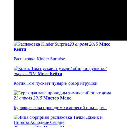
23 апреля 2015
Мисс
Кейти
Распаковка Kinder Surprise
22
апреля 2015
Мисс Кейти
Котик Том пускает пузыри/ обзор игрушки
21 апреля 2015
Мистер Макс
Бурлящая лава проводим химичесий опыт дома