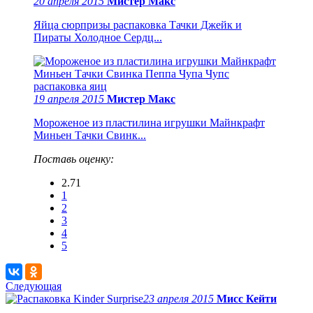
20 апреля 2015
Мистер Макс
Яйца сюрпризы распаковка Тачки Джейк и
Пираты Холодное Сердц...
19 апреля 2015
Мистер Макс
Мороженое из пластилина игрушки Майнкрафт
Миньен Тачки Свинк...
Поставь оценку:
2.71
1
2
3
4
5
Следующая
23 апреля 2015
Мисс Кейти