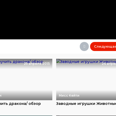
Следующа
25 апреля 2015
24 апре
и
Мисс Кейти
чить дракона/ обзор
Заводные игрушки Животны