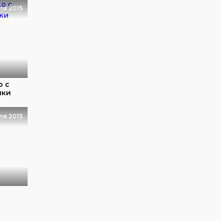
ля 2015
о с
шки
ля 2015