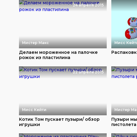
24 апреля 2015
Мистер Макс
Мисс Кейт
Делаем мороженное на палочке
Распаковка
рожок из пластилина
22 апреля 2015
Мисс Кейти
Мистер Ма
Котик Том пускает пузыри/ обзор
Пузыри мы
игрушки
пистолета