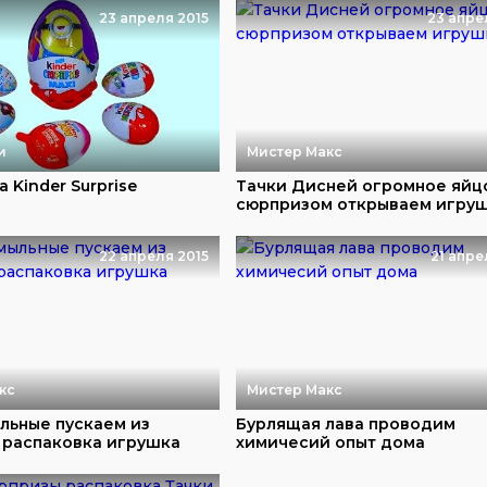
23 апреля 2015
23 апре
и
Мистер Макс
 Kinder Surprise
Тачки Дисней огромное яйц
сюрпризом открываем игру
22 апреля 2015
21 апре
кс
Мистер Макс
льные пускаем из
Бурлящая лава проводим
 распаковка игрушка
химичесий опыт дома