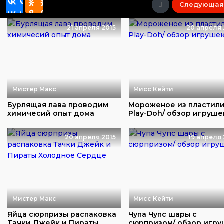
Следующая
21 апреля 2015
20 апреля 
Мистер Макс
Мисс Кейти
Бурлящая лава проводим
Мороженое из пластил
химичесий опыт дома
Play-Doh/ обзор игруше
20 апреля 2015
19 апреля 
Мистер Макс
Мисс Кейти
Яйца сюрпризы распаковка
Чупа Чупс шары с
Тачки Джейк и Пираты
сюрпризом/ обзор игр