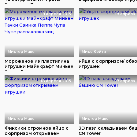
Холодное Сердц...
19 апреля 2015
18 апреля 
Мистер Макс
Мисс Кейти
Мороженое из пластилина
Яйца с сюрпризом/ обз
игрушки Майнкрафт Миньен
игрушек
Тачки Свинк...
18 апреля 2015
17 апреля 
Мистер Макс
Мистер Макс
Фиксики огромное яйцо с
3D пазл складываем б
сюрпризом открываем
CN Tower