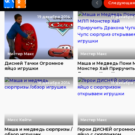
Следующая
19 декабря 2014
17 декабря 
Мистер Макс
Мистер Макс
Дисней Тачки Огромное
Маша и Медведь Пони 
яйцо игрушки
Монстер Хай Приручить
Дракона Чупа Ч...
16 декабря 2014
16 декабря 
Мисс Кейти
Мистер Макс
Маша и медведь сюрпризы /
Герои ДИСНЕЙ огромно
обзор игрушек
яйцо с сюрпризом