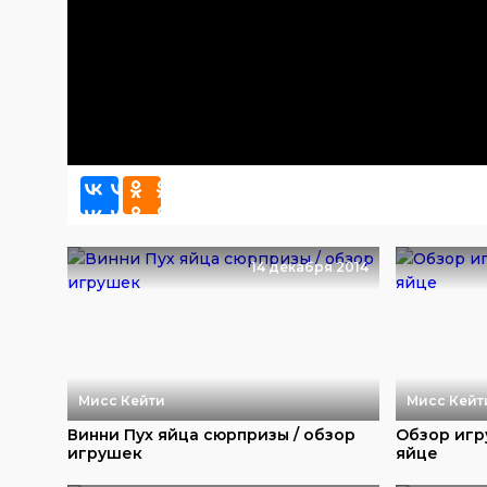
14 декабря 2014
Мисс Кейти
Мисс Кейт
Винни Пух яйца сюрпризы / обзор
Обзор игр
игрушек
яйце