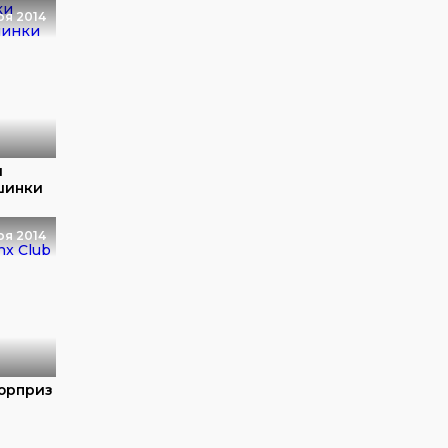
ря 2014
и
шинки
ря 2014
сюрприз