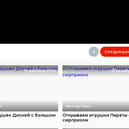
Следующа
13 декабря 2014
13 декаб
и
Мистер Макс
ушек Дисней с большом
Открываем игрушки Пираты 
сюрпризом