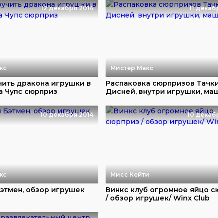
12 декабря 2014
11 декаб
кс
Мистер Макс
чить дракона игрушки в
Распаковка сюрпризов Тачк
а Чупс сюрприз
Дисней, внутри игрушки, ма
10 декабря 2014
10 декаб
кс
Мисс Кейти
этмен, обзор игрушек
Винкс клуб огромное яйцо 
/ обзор игрушек/ Winx Club