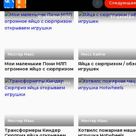
Следующая
31 декабря 2014
30 декабря 
Мистер Макс
Мисс Кейти
Мои маленькие Пони МЛП
Яйца с сюрпризом / обз
огромное яйцо с сюрпризом
игрушек
открываем и...
30 декабря 2014
28 декабря 
Мистер Макс
Мистер Макс
Трансформеры Киндер
Хотвилс пожарная маш
Сюрприз яйца открываем
игрушка Hotwheels