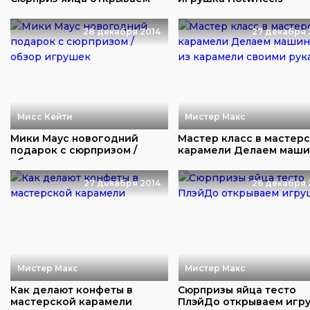
игрушки
28 декабря 2014
27 декабря 
Мисс Кейти
Мистер Макс
Мики Маус новогодний
Мастер класс в мастер
подарок с сюрпризом /
карамели Делаем маши
обзор игрушек
из карамел...
27 декабря 2014
26 декабря 
Мистер Макс
Мистер Макс
Как делают конфеты в
Сюрпризы яйца тесто
мастерской карамели
ПлэйДо открываем игр