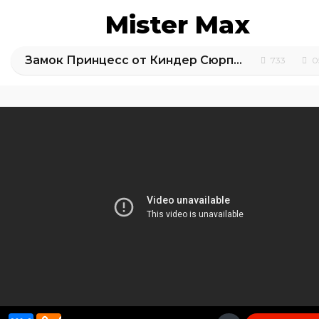
Mister Max
Замок Принцесс от Киндер Сюрприз / обзор игрушек
733
0