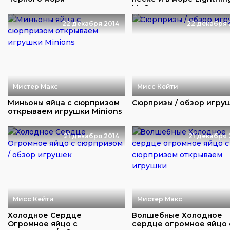
McQueen
22 декабря 2014
22 декабря 
Мистер Макс
Мисс Кейти
Миньоны яйца с сюрпризом
Сюрпризы / обзор игру
открываем игрушки Minions
21 декабря 2014
21 декабря 
Мисс Кейти
Мистер Макс
Холодное Сердце
Волшебные Холодное
Огромное яйцо с
сердце огромное яйцо 