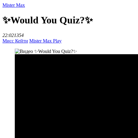
Mister Max
✨Would You Quiz?✨
22:02
1354
Мисс Кейти
Mister Max Play