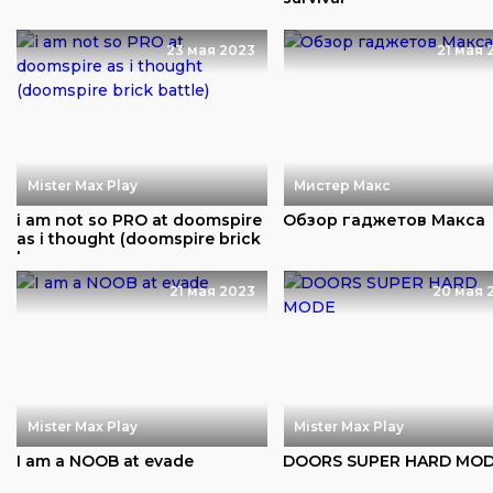
23 мая 2023
21 мая 
Mister Max Play
Мистер Макс
i am not so PRO at doomspire
Обзор гаджетов Макса
as i thought (doomspire brick
b...
21 мая 2023
20 мая 
Mister Max Play
Mister Max Play
I am a NOOB at evade
DOORS SUPER HARD MO