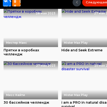
Следующая
28 мая 2023
27 мая 
Мистер Макс
Mister Max Play
Прятки в коробках
Hide and Seek Extreme
челлендж
27 мая 2023
25 мая 
Мисс Кейти
Mister Max Play
30 бассейнов челлендж
i am a PRO in natural disa
survival