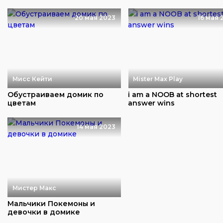
20 мая 2023
16 мая 
Мисс Кейти
Mister Max Play
Обустраиваем домик по
i am a NOOB at shortest
цветам
answer wins
14 мая 2023
Мистер Макс
Мальчики Покемоны и
девочки в домике