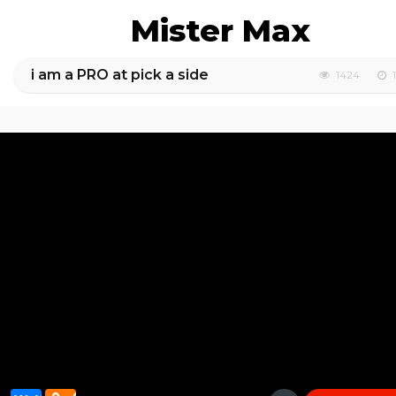
Mister Max
i am a PRO at pick a side
1424