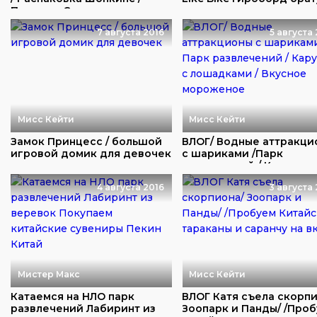
Подарок Сам...
подарок ...
7 августа 2016
5 августа
Мисс Кейти
Мисс Кейти
Замок Принцесс / большой
ВЛОГ/ Водные аттракци
игровой домик для девочек
с шариками /Парк
развлечений / Кару...
4 августа 2016
3 августа 
Мистер Макс
Мисс Кейти
Катаемся на НЛО парк
ВЛОГ Катя съела скорпи
развлечений Лабиринт из
Зоопарк и Панды/ /Про