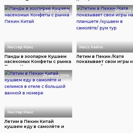
веревок Покупае...
Китайск...
2 августа 2016
26 июля 
Мистер Макс
Мисс Кейти
Панды в зоопарке Кушаем
Летим в Пекин /Катя
насекомых Конфеты с рынка
показывает свои игры н
Пекин Кита...
планшете /кушаем...
25 июля 2016
Мистер Макс
Летим в Пекин Китай
кушаем еду в самолёте и
селимся в отеле ...