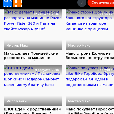
Следующая
12 августа 2016
10 августа
Мистер Макс
Мистер Макс
Макс делает Полицейские
Макс строит Домик из
развороты на машинке
большого конструктор
Razor Power Rid...
Катается на тракт...
9 августа 2016
8 августа 
Мисс Кейти
Мистер Макс
ВЛОГ Едем к родственникам
Макс покупает Гироску
/ Распаковка Шопкинс /
Like Bike Гироборд брат