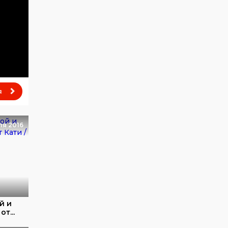
я
ля 2016
й и
т...