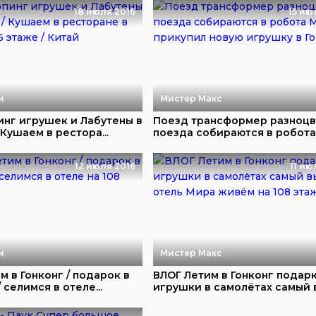
18 июля 2016
15 ию
и
Мистер Макс
нг игрушек и Лабутены в
Поезд трансформер разноц
 Кушаем в рестора...
поезда собираются в робота 
12 июля 2016
11 ию
и
Мистер Макс
м в Гонконг / подарок в
ВЛОГ Летим в Гонконг подар
 селимся в отеле...
игрушки в самолётах самый в