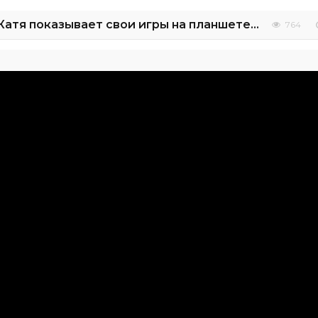
Летим в Пекин /Катя показывает свои игры на планшете /кушаем в самолёте/ рум тур
764