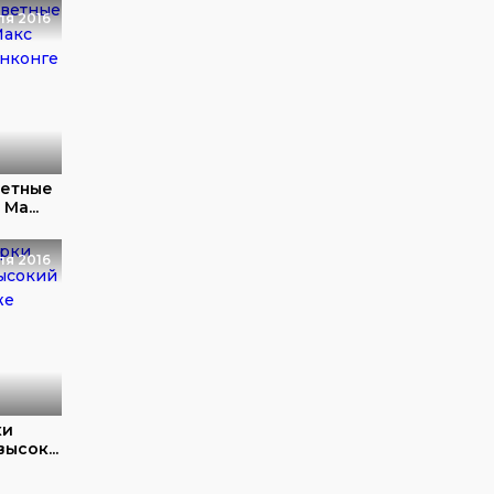
ля 2016
ветные
Ма...
ля 2016
ки
ысок...