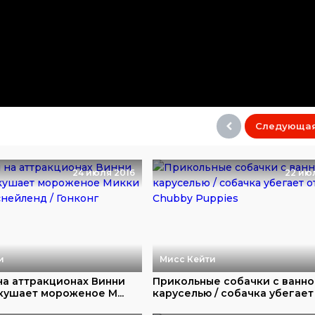
Следующа
24 июля 2016
22 ию
и
Мисс Кейти
на аттракционах Винни
Прикольные собачки с ванно
 кушает мороженое М...
каруселью / собачка убегает о