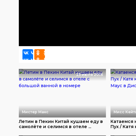
25 июля 2016
Мистер Макс
Мисс Кейт
Летим в Пекин Китай кушаем еду в
Катаемся 
самолёте и селимся в отеле ...
Пух / Катя