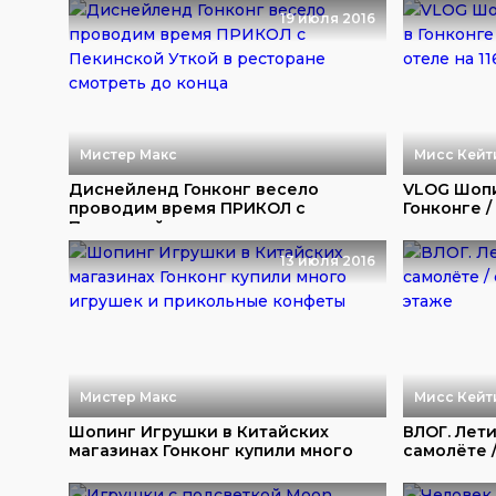
19 июля 2016
Мистер Макс
Мисс Кейт
Диснейленд Гонконг весело
VLOG Шопи
проводим время ПРИКОЛ с
Гонконге /
Пекинской ...
13 июля 2016
Мистер Макс
Мисс Кейт
Шопинг Игрушки в Китайских
ВЛОГ. Лети
магазинах Гонконг купили много
самолёте /
иг...