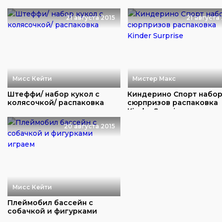
шариками
21 августа 2015
21 августа
Мисс Кейти
Мистер Макс
Штеффи/ набор кукол с
Киндерино Спорт набо
колясочкой/ распаковка
сюрпризов распаковка
Kinder Surprise
20 августа 2015
Мисс Кейти
Плеймобил бассейн с
собачкой и фигурками
играем