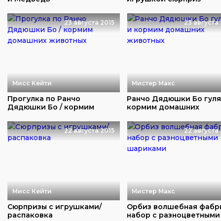
распаковка
23 августа 2015
23 августа 
Мисс Кейти
Мистер Макс
Прогулка по Ранчо
Ранчо Дядюшки Бо гуля
Дядюшки Бо / кормим
кормим домашних
домашних животных
животных
22 августа 2015
22 августа 
Мисс Кейти
Мистер Макс
Сюрпризы с игрушками/
Орбиз волшебная фабр
распаковка
набор c разноцветными