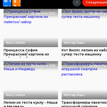
Следующая
25 августа 2015
25 августа
Мисс Кейти
Мистер Макс
Принцесса София
Хот Виллс лепим из наб
Прекрасная/ картина из
супер теста машинку
пайеток/ набор
24 августа 2015
24 августа 
Мисс Кейти
Мистер Макс
Лепим из теста куклу - Маша
Трансформеры пакетик
и Медведь
игрушкой сюрприз