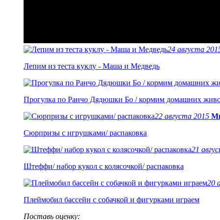
24 августа 20
Лепим из теста куклу - Маша и Медведь
Прогулка по Ранчо Дядюшки Бо / кормим домашних жив
22 августа 2015
Ми
Сюрпризы с игрушками/ распаковка
21 авгу
Штеффи/ набор кукол с колясочкой/ распаковка
20 
Плеймобил бассейн с собачкой и фигурками играем
Поставь оценку: