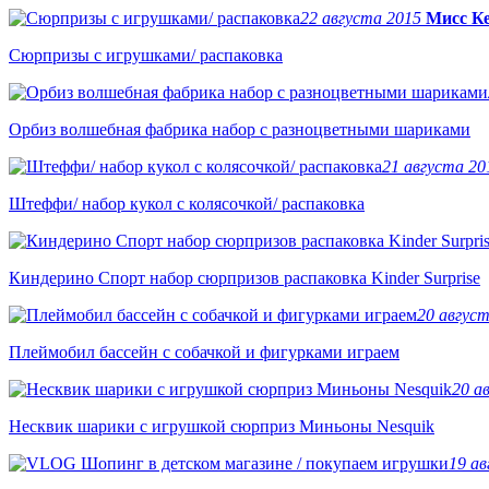
22 августа 2015
Мисс К
Сюрпризы с игрушками/ распаковка
Орбиз волшебная фабрика набор c разноцветными шариками
21 августа 2
Штеффи/ набор кукол с колясочкой/ распаковка
Киндерино Спорт набор сюрпризов распаковка Kinder Surprise
20 авгус
Плеймобил бассейн с собачкой и фигурками играем
20 а
Несквик шарики с игрушкой сюрприз Миньоны Nesquik
19 а