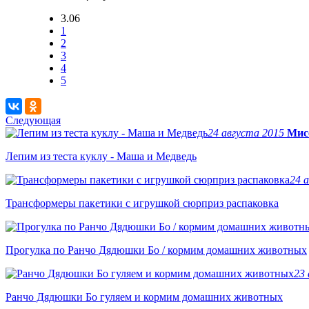
3.06
1
2
3
4
5
Следующая
24 августа 2015
Мис
Лепим из теста куклу - Маша и Медведь
24 
Трансформеры пакетики с игрушкой сюрприз распаковка
Прогулка по Ранчо Дядюшки Бо / кормим домашних животных
23
Ранчо Дядюшки Бо гуляем и кормим домашних животных