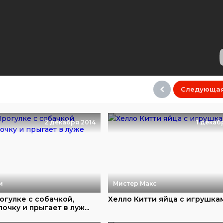
Следующа
2 декабря 2014
1 декаб
и
Мистер Макс
огулке с собачкой,
Хелло Китти яйца с игрушка
очку и прыгает в луж...