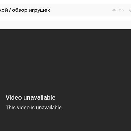
ой / обзор игрушек
855