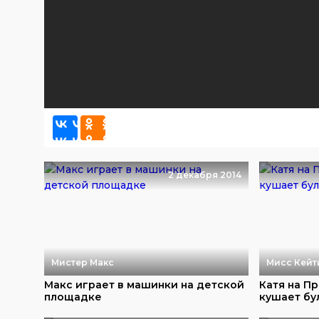
2 декабря 2014
Мистер Макс
Мисс Кейт
Макс играет в машинки на детской
Катя на Пр
площадке
кушает бул