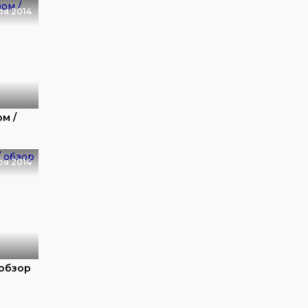
ря 2014
м /
ря 2014
 обзор