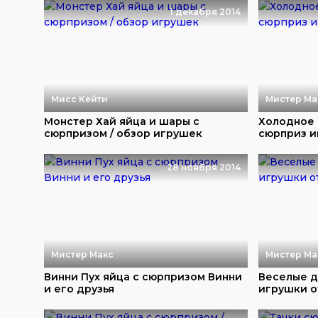
1 декабря 2014
Мисс Кейти
Мистер Ма
Монстер Хай яйца и шары c
Холодное
сюрпризом / обзор игрушек
сюрприз и
28 ноября 2014
Мистер Макс
Мистер Ма
Винни Пух яйца с сюрпризом Винни
Веселые д
и его друзья
игрушки 