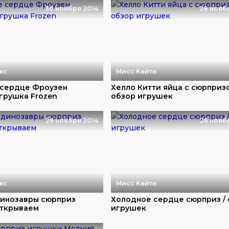
30 ноября 2014
28 нояб
кс
Мисс Кейти
 сердце Фроузен
Хелло Китти яйца с сюрпризо
грушка Frozen
обзор игрушек
26 ноября 2014
26 нояб
кс
Мисс Кейти
инозавры сюрприз
Холодное сердце сюрприз /
открываем
игрушек