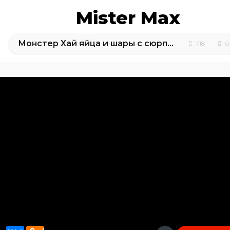
Mister Max
Монстер Хай яйца и шары c сюрпризом / обзор игрушек
718
0