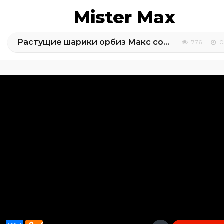
Mister Max
Растущие шарики орбиз Макс сортирует с улитками
776
0