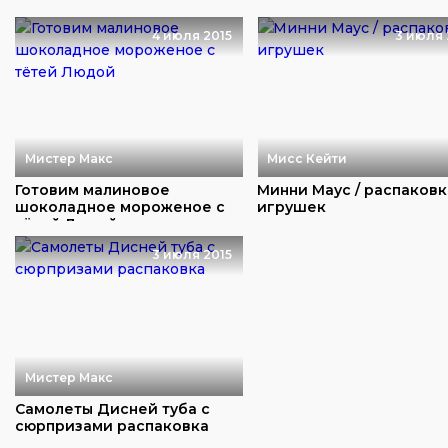
4 июля 2015
3 июля 
Мистер Макс
Мисс Кейти
Готовим малиновое
Минни Маус / распаковк
шоколадное мороженое с
игрушек
тётей Людой
3 июля 2015
Мистер Макс
Самолеты Дисней туба с
сюрпризами распаковка