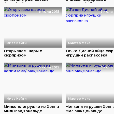
Cupcake Surpris...
шариках Орбиз
6 июля 2015
6 июля 
Мисс Кейти
Мистер Макс
Открываем шары с
Тачки Дисней яйца сюр
сюрпризом
игрушки распаковка
5 июля 2015
5 июля 
Мисс Кейти
Мистер Макс
Миньоны игрушки из Хеппи
Миньоны игрушки Хепп
Мил/ МакДональдс
Мил МакДональдс