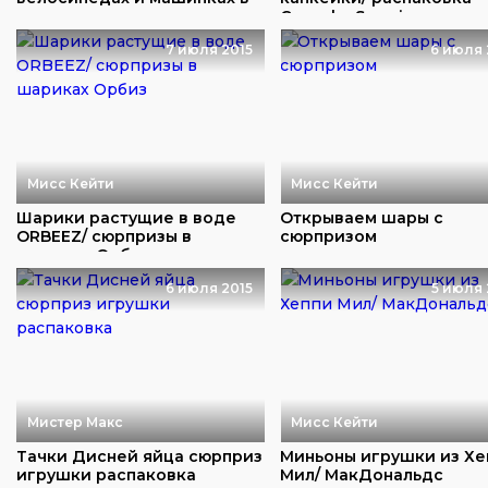
парке
Cupcake Surpris...
7 июля 2015
6 июля 
Мисс Кейти
Мисс Кейти
Шарики растущие в воде
Открываем шары с
ORBEEZ/ сюрпризы в
сюрпризом
шариках Орбиз
6 июля 2015
5 июля 
Мистер Макс
Мисс Кейти
Тачки Дисней яйца сюрприз
Миньоны игрушки из Хе
игрушки распаковка
Мил/ МакДональдс