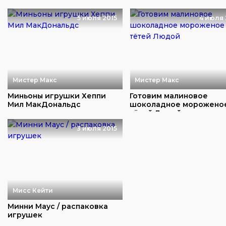
5 июля 2015
4 июля 
Мистер Макс
Мистер Макс
Миньоны игрушки Хеппи
Готовим малиновое
Мил МакДональдс
шоколадное морожено
тётей Людой
3 июля 2015
Мисс Кейти
Минни Маус / распаковка
игрушек