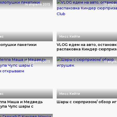
14 апреля 2015
13 апре
кс
Мисс Кейти
опушки пакетики
VLOG едем на авто, остановк
распаковка Киндер сюрприза 
11 апреля 2015
11 апре
кс
Мисс Кейти
ппа Маша и Медведь
Шары с сюрпризом/ обзор и
упа Чупс шары с