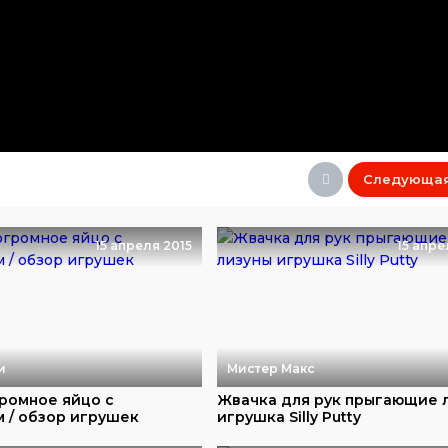
Следующа
15 апреля 2015
15 апре
и
Мистер Макс
ромное яйцо с
Жвачка для рук прыгающие 
 / обзор игрушек
игрушка Silly Putty