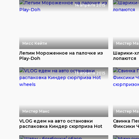
14 апреля 2015
Мисс Кейти
Мистер Ма
Лепим Мороженное на палочке из
Шарики-хл
Play-Doh
лопаются
13 апреля 2015
Мистер Макс
Мистер Ма
VLOG едем на авто остановки
Свинка Пе
распаковка Киндер сюрприза Hot
Фиксики Ч
w...
сюрприз...