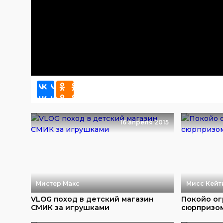
16 апреля 2015
Мистер Макс
Мисс Кейт
VLOG поход в детский магазин
Покойо ог
СМИК за игрушками
сюрпризом