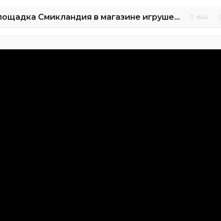
VLOG детская площадка Смикландия в магазине игрушек СМИК
864