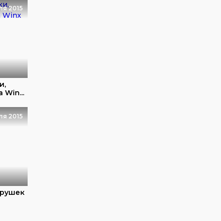
ля 2015
и,
Win...
ля 2015
грушек