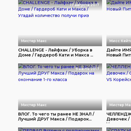
17 августа 2017
Мистер Макс
Мисс Кейт
CHALLENGE - Лайфхак / Уборка в
Дайте ИМЯ
Доме / Гардероб Кати и Макса ...
Новый Пит
9 июля 2017
Мистер Макс
Мистер Ма
ВЛОГ. То чего ты ранее НЕ ЗНАЛ /
ЧЕЛЛЕНДЖ
Лучший ДРУГ Макса / Подарок...
Девочек /
V...