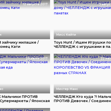
12 августа 2017
5 авгус
и
Мисс Кейти
 зайчику милашке /
Toys Hunt / Ищем Игрушки по
омец Кати
ЧЕЛЛЕНДЖ с игрушками в па..
29 июня 2017
22 ию
кс
Мистер Макс
 Мальчики ПРОТИВ
ЧЕЛЛЕНДЖ Кто куда ?! Мальч
 Супермаркеты / Японская
ПРОТИВ Девочек / Соединенн