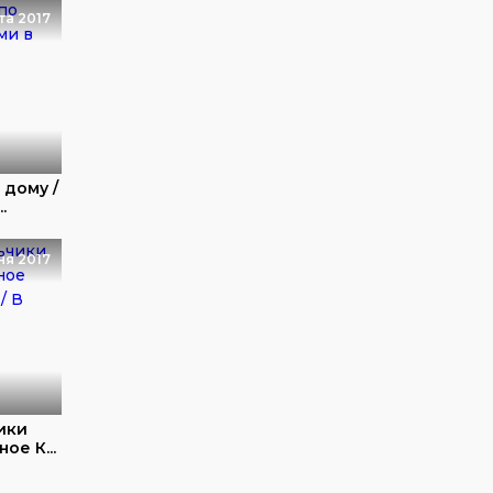
та 2017
 дому /
.
ня 2017
ики
ое К...