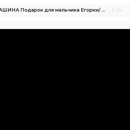
Power Wheels МАШИНА Подарок для мальчика Егорки/ Обзор игрушки MacLaren
974