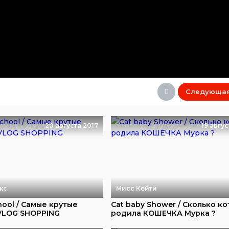
Следующа
20 августа 2017
19 авгус
кс
Мисс Кейти
hool / Самые крутые
Cat baby Shower / Сколько ко
 VLOG SHOPPING
родила КОШЕЧКА Мурка ?