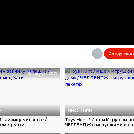
Следующа
12 августа 2017
5 авгус
и
Мисс Кейти
 зайчику милашке /
Toys Hunt / Ищем Игрушки по
омец Кати
ЧЕЛЛЕНДЖ с игрушками в па..