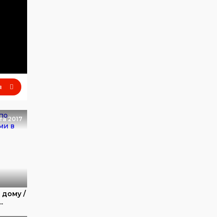
я
та 2017
 дому /
.