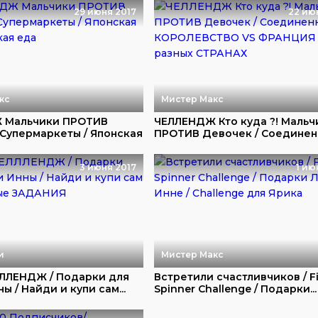
29 июня 2017
22 ию
кс
Мистер Макс
 Мальчики ПРОТИВ
ЧЕЛЛЕНДЖ Кто куда ?! Мальч
 Супермаркеты / Японская
ПРОТИВ Девочек / Соединенн
3 июня 2017
1 ию
и
Мистер Макс
ЛЛЕНДЖ / Подарки для
Встретили счастливчиков / F
ы / Найди и купи сам...
Spinner Challenge / Подарки...