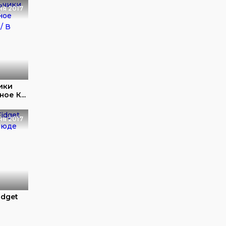
ня 2017
ики
ое К...
ня 2017
idget