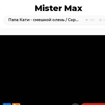
Mister Max
Папа Кати - смешной олень / Скрытая камера снимает Катю и Макса как они играют/ Наряжаем дом
1159
1