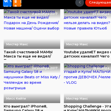
Следующая
2 декабря 2017
25 ноября 
Мистер Макс
Мистер Макс
Такой счастливой МАМЫ
Youtube удаляЕТ видео 
Макса ты еще не видел/
детских каналах!!! Чего
Подарок на День...
нельзя дела...
24 ноября 2017
18 ноября 
Мисс Кейти
Мистер Макс
Кто выиграл? iPhone8,
Shopping Challenge - Уг
Samsung Galaxy S8 и
и Купи/ МАЛЬЧИКИ прот