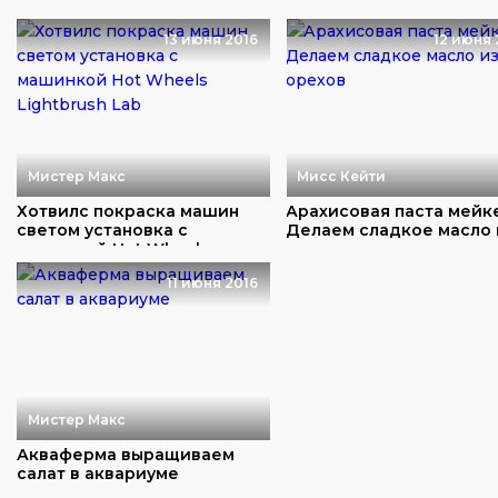
грюминг, подарк...
чемоданчике для
перевозк...
13 июня 2016
12 июня 
Мистер Макс
Мисс Кейти
Хотвилс покраска машин
Арахисовая паста мейке
светом установка с
Делаем сладкое масло 
машинкой Hot Wheel...
орехов
11 июня 2016
Мистер Макс
Акваферма выращиваем
салат в аквариуме