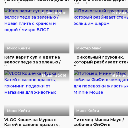
/ отдаём д...
Wheels ...
20 июня 2016
19 июня 
Мисс Кейти
Мистер Макс
Катя варит суп и едет на
Прикольный грузовик,
велосипеде за зеленью /
который разбивает сте
Новая плита...
большим шаром
18 июня 2016
16 июня 
Мисс Кейти
Мисс Кейти
VLOG Кошечка Мурка с
Питомец Минни Маус /
Катей в салоне красоты,
собачка ФиФи в