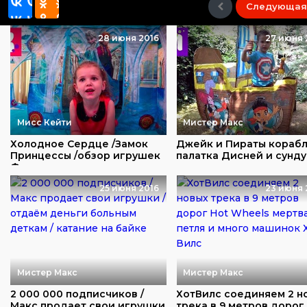
Следующая
28 июня 2016
27 июня 
Мисс Кейти
Мистер Макс
Холодное Сердце /Замок
Джейк и Пираты кораб
Принцессы /обзор игрушек
палатка Дисней и сунду
Фроузен
игрушками и...
25 июня 2016
23 июня 
Мистер Макс
Мистер Макс
2 000 000 подписчиков /
ХотВилс соединяем 2 н
Макс продает свои игрушки
трека в 9 метров дорог