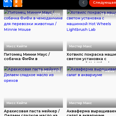
Следующая
16 июня 2016
13 июня 
Мисс Кейти
Мистер Макс
Питомец Минни Маус /
Хотвилс покраска маш
собачка ФиФи в
светом установка с
чемоданчике для
машинкой Hot Wheel...
перевозк...
12 июня 2016
11 июня 
Мисс Кейти
Мистер Макс
Арахисовая паста мейкер /
Акваферма выращивае
Делаем сладкое масло из
салат в аквариуме