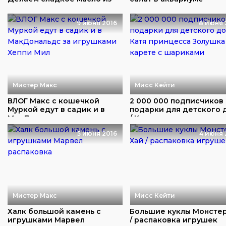
орехов
9 июня 2016
8 июня 
Мистер Макс
Мисс Кейти
ВЛОГ Макс с кошечкой
2 000 000 подписчиков
Муркой едут в садик и в
подарки для детского 
МакДональдс за ...
/ Катя принц...
5 июня 2016
4 июня 
Мистер Макс
Мисс Кейти
Халк большой камень с
Большие куклы Монсте
игрушками Марвел
/ распаковка игрушек