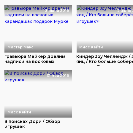
распаковка
3 июня 2016
2 июня 
Мистер Макс
Мисс Кейти
Гравьюра Мейкер дрелим
Киндер Joy Челлендж / 
надписи на восковых
яиц / Кто больше собер
карандашах подаро...
игрушек?!
31 мая 2016
Мисс Кейти
В поисках Дори / Обзор
игрушек