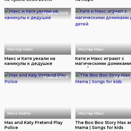
16 июля 2019
15 июля 
Мистер Макс
Мистер Макс
Макс и Катя уехали на
Катя и Макс играют с
каникулы к дедушке
магическими домиками
детей
15 июля 2019
14 июля 
Мисс Кейти
Мистер Макс
Max and Katy Pretend Play
The Boo Boo Story Max a
Police
Mama | Songs for kids