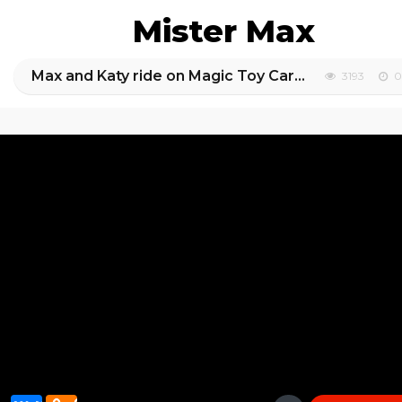
Mister Max
Max and Katy ride on Magic Toy Cars and Transform car for kids
3193
0