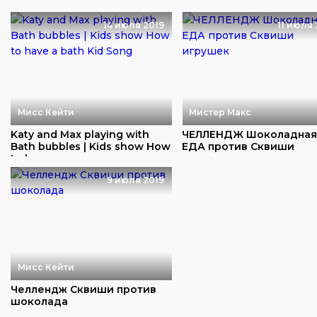
14 июля 2019
11 июля 
Мисс Кейти
Мистер Макс
Katy and Max playing with
ЧЕЛЛЕНДЖ Шоколадна
Bath bubbles | Kids show How
ЕДА против Сквиши
to ha...
игрушек
9 июля 2019
Мисс Кейти
Челлендж Сквиши против
шоколада