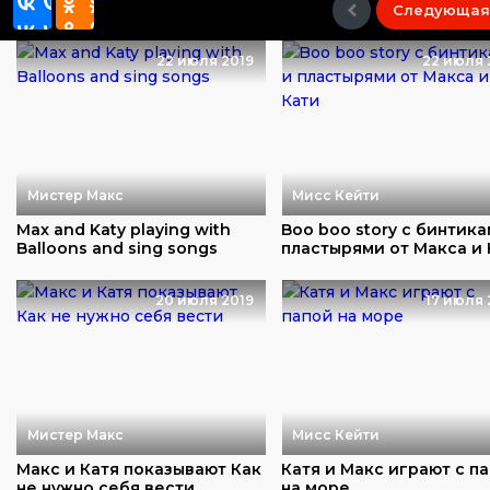
Следующая
22 июля 2019
22 июля 
Мистер Макс
Мисс Кейти
Max and Katy playing with
Boo boo story с бинтика
Balloons and sing songs
пластырями от Макса и 
20 июля 2019
17 июля 
Мистер Макс
Мисс Кейти
Макс и Катя показывают Как
Катя и Макс играют с п
не нужно себя вести
на море