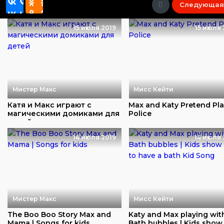
Следующая
15 июля 2019
15 июля 
Мистер Макс
Мисс Кейти
Катя и Макс играют с
Max and Katy Pretend Pl
магическими домиками для
Police
детей
14 июля 2019
14 июля 
Мистер Макс
Мисс Кейти
The Boo Boo Story Max and
Katy and Max playing wit
Mama | Songs for kids
Bath bubbles | Kids sho