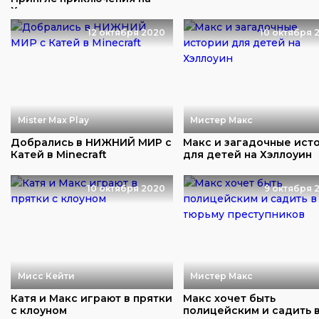
Хэллоуин
12 октября 2020
10 октября 
Mister Max Play
Мистер Макс
Добрались в НИЖНИЙ МИР с
Макс и загадочные ист
Катей в Minecraft
для детей на Хэллоуин
10 октября 2020
9 октября 
Мисс Кейти
Мистер Макс
Катя и Макс играют в прятки
Макс хочет быть
с клоуном
полицейским и садить 