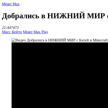
Mister Max
Добрались в НИЖНИЙ МИР с К
21:44
7473
Мисс Кейти
Mister Max Play