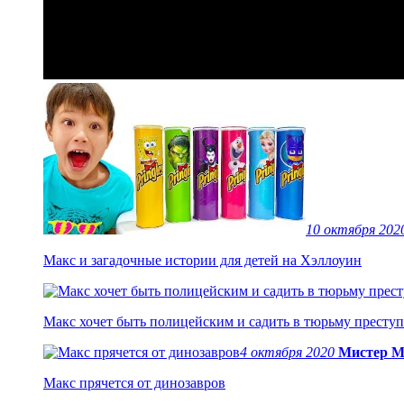
10 октября 20
Макс и загадочные истории для детей на Хэллоуин
Макс хочет быть полицейским и садить в тюрьму престу
4 октября 2020
Мистер М
Макс прячется от динозавров