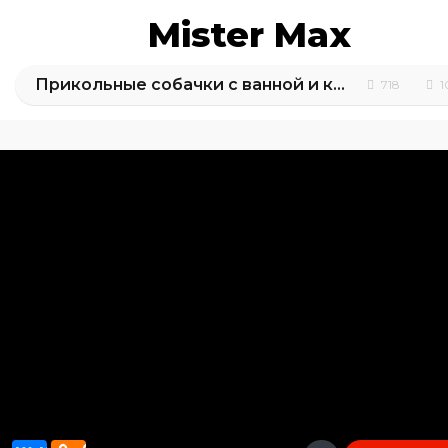
Mister Max
Прикольные собачки с ванной и каруселью / собачка убегает от Кати / Chubby Puppies
718
1