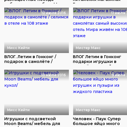
собираются в робота Ма...
Гонконг купили много иг.
12 июля 2016
11 июля 
Мисс Кейти
Мистер Макс
ВЛОГ. Летим в Гонконг /
ВЛОГ Летим в Гонконг
подарок в самолёте /
подарки игрушки в
селимся в отеле...
самолётах самый высок..
10 июля 2016
9 июля 
Мисс Кейти
Мистер Макс
Игрушки с подсветкой
Человек - Паук Супер
Moon Beams/ мебель для
большое яйцо много