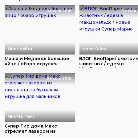
кукол/
игрушек и пузыри из ...
8 июля 2016
6 июля 
Мисс Кейти
Мисс Кейти
Маша и Медведь большое
ВЛОГ. БиоПарк/ смотри
яйцо / обзор игрушек
животных / едем в
МакДональдс / новы...
5 июля 2016
Мистер Макс
Супер Тир дома Макс
стреляет лазером из
пистолета по бутылка...