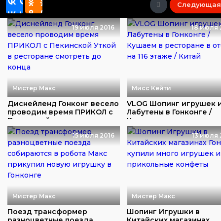
Следующая
19 июля 2016
18 июля 
Мистер Макс
Мисс Кейти
Диснейленд Гонконг весело
VLOG Шопинг игрушек 
проводим время ПРИКОЛ с
Лабутены в Гонконге /
Пекинской ...
Кушаем в рестора...
15 июля 2016
13 июля 
Мистер Макс
Мистер Макс
Поезд трансформер
Шопинг Игрушки в
разноцветные поезда
Китайских магазинах