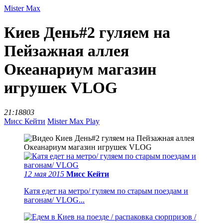
Mister Max
Киев День#2 гуляем на
Пейзажная аллея
Океанариум магазин
игрушек VLOG
21:18
803
Мисс Кейти
Mister Max Play
12 мая 2015
Мисс Кейти
Катя едет на метро/ гуляем по старым поездам и
вагонам/ VLOG...