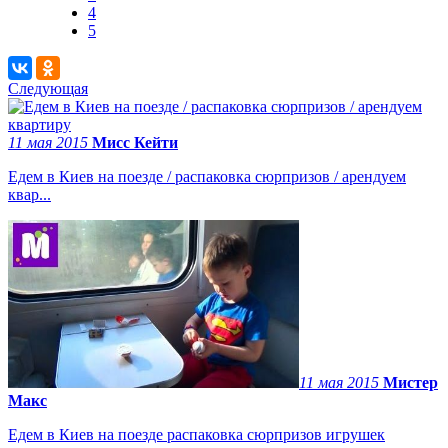
4
5
Следующая
11 мая 2015
Мисс Кейти
Едем в Киев на поезде / распаковка сюрпризов / арендуем
квар...
11 мая 2015
Мистер
Макс
Едем в Киев на поезде распаковка сюрпризов игрушек