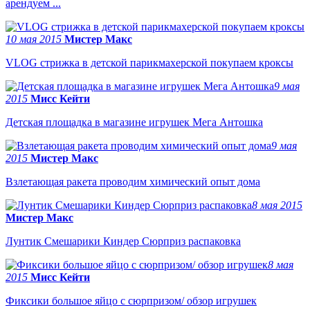
арендуем ...
10 мая 2015
Мистер Макс
VLOG стрижка в детской парикмахерской покупаем кроксы
9 мая
2015
Мисс Кейти
Детская площадка в магазине игрушек Мега Антошка
9 мая
2015
Мистер Макс
Взлетающая ракета проводим химический опыт дома
8 мая 2015
Мистер Макс
Лунтик Смешарики Киндер Сюрприз распаковка
8 мая
2015
Мисс Кейти
Фиксики большое яйцо с сюрпризом/ обзор игрушек