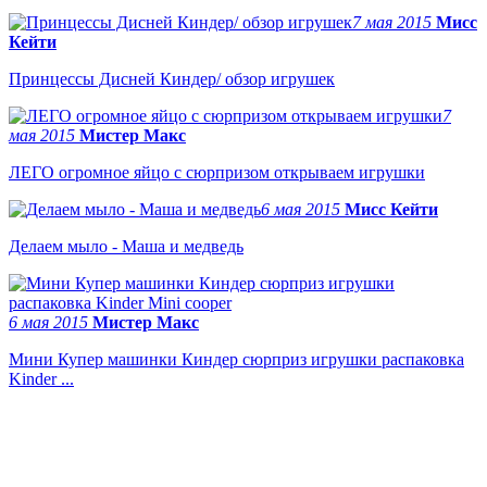
7 мая 2015
Мисс
Кейти
Принцессы Дисней Киндер/ обзор игрушек
7
мая 2015
Мистер Макс
ЛЕГО огромное яйцо с сюрпризом открываем игрушки
6 мая 2015
Мисс Кейти
Делаем мыло - Маша и медведь
6 мая 2015
Мистер Макс
Мини Купер машинки Киндер сюрприз игрушки распаковка
Kinder ...